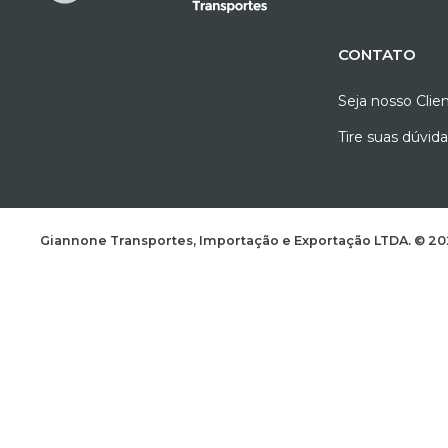
CONTATO
Seja nosso Clie
Tire suas dúvid
Giannone Transportes, Importação e Exportação LTD