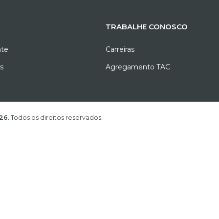
TRABALHE CONOSCO
nte
Carreiras
as
Agregamento TAC
A. ©
2026.
Todos os direitos reservados.