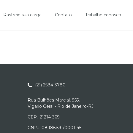
Rastreie sua carga
Contato
Trabalhe conosco
(21) 2584-3780
Rua Bulhões Marcial, 955,
Vigário Geral - Rio de Janeiro-RJ
CEP.: 21214-369
CNPJ: 08.186.591/0001-45