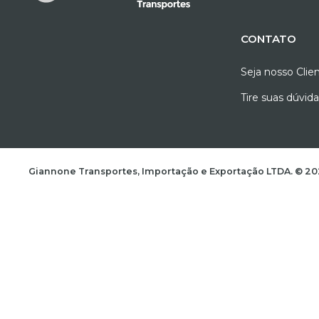
CONTATO
Seja nosso Clie
Tire suas dúvid
Giannone Transportes, Importação e Exportação LTD