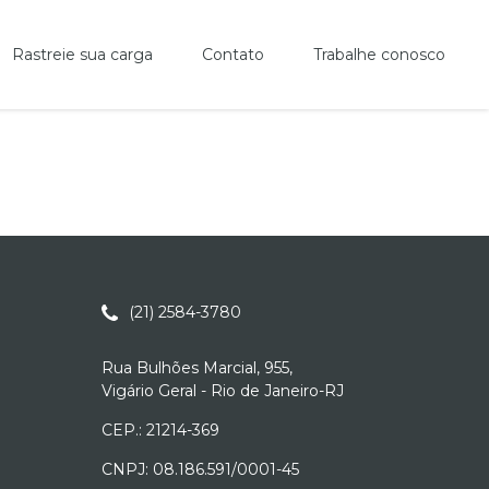
Rastreie sua carga
Contato
Trabalhe conosco
(21) 2584-3780
Rua Bulhões Marcial, 955,
Vigário Geral - Rio de Janeiro-RJ
CEP.: 21214-369
CNPJ: 08.186.591/0001-45