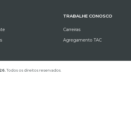
TRABALHE CONOSCO
nte
Carreiras
as
Agregamento TAC
A. ©
2026.
Todos os direitos reservados.