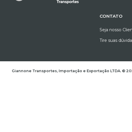
CONTATO
Seja nosso Clie
Tire suas dúvid
Giannone Transportes, Importação e Exportação LTD