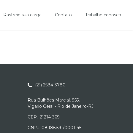
Rastreie sua carga
Contato
Trabalhe conosco
(21) 2584-3780
Rua Bulhões Marcial, 955,
Vigário Geral - Rio de Janeiro-RJ
CEP.: 21214-369
CNPJ: 08.186.591/0001-45