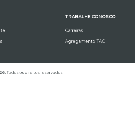
TRABALHE CONOSCO
nte
Carreiras
as
Agregamento TAC
A. ©
2026.
Todos os direitos reservados.